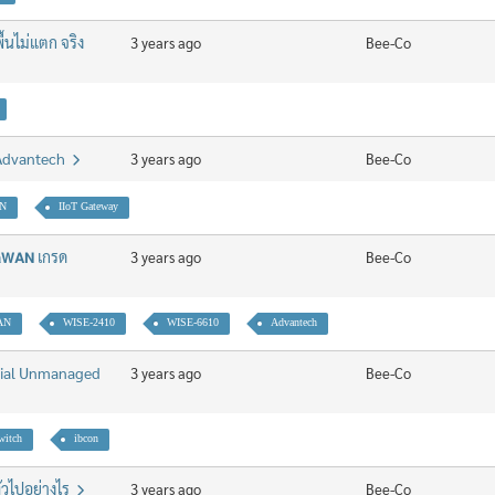
พื้นไม่แตก จริง
3 years ago
Bee-Co
 Advantech
3 years ago
Bee-Co
N
IIoT Gateway
𝗮𝗪𝗔𝗡 เกรด
3 years ago
Bee-Co
AN
WISE-2410
WISE-6610
Advantech
rial Unmanaged
3 years ago
Bee-Co
witch
ibcon
ั่วไปอย่างไร
3 years ago
Bee-Co