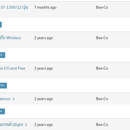
S7-1200 G2 (รุ่น
7 months ago
Bee-Co
รับ Wireless
2 years ago
Bee-Co
10
e I/O and Peer
2 years ago
Bee-Co
Peer
 Sensor
2 years ago
Bee-Co
re
กแบรนด์ Qlight
2 years ago
Bee-Co