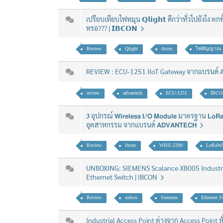
เปรียบเทียบไฟหมุน 𝗤𝗹𝗶𝗴𝗵𝘁 ดีกว่าทั่วไปยังไง ตก
หรอ??? | 𝗜𝗕𝗖𝗢𝗡
Review
Qlight
ibcon
ไฟสัญญาณ
REVIEW : ECU-1251 IIoT Gateway จากแบรนด์
review
advantech
ECU-1251
IBCO
𝟑 อุปกรณ์ 𝗪𝗶𝗿𝗲𝗹𝗲𝘀𝘀 𝗜/𝗢 𝗠𝗼𝗱𝘂𝗹𝗲 มาตรฐาน 𝗟𝗼
อุตสาหกรรม จากแบรนด์ 𝗔𝗗𝗩𝗔𝗡𝗧𝗘𝗖𝗛
Review
ibcon
WISE-2200
LoRaW
UNBOXING: SIEMENS Scalance XB005 Indust
Ethernet Switch | IBCON
Review
unbox
Siemens
Ethernet S
Industrial Access Point ต่างจาก Access Point ท