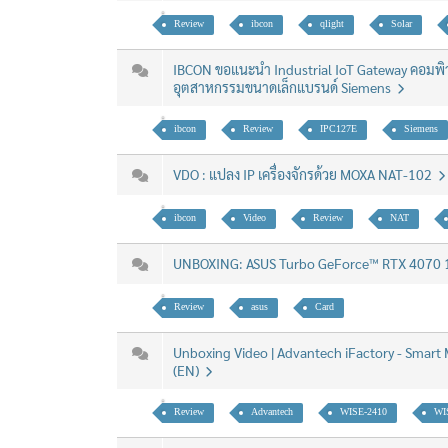
Review
ibcon
qlight
Solar
IBCON ขอแนะนำ Industrial IoT Gateway คอมพิ
อุตสาหกรรมขนาดเล็กแบรนด์ Siemens
ibcon
Review
IPC127E
Siemens
VDO : แปลง IP เครื่องจักรด้วย MOXA NAT-102
ibcon
Video
Review
NAT
UNBOXING: ASUS Turbo GeForce™ RTX 4070 
Review
asus
Card
Unboxing Video | Advantech iFactory - Smart
(EN)
Review
Advantech
WISE-2410
WI