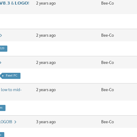
𝗩𝟴.𝟯 & 𝗟𝗢𝗚𝗢!
2 years ago
Bee-Co
2 years ago
Bee-Co
520
2 years ago
Bee-Co
Panel PC
 low to mid-
2 years ago
Bee-Co
rs
h LOGO!8
3 years ago
Bee-Co
o