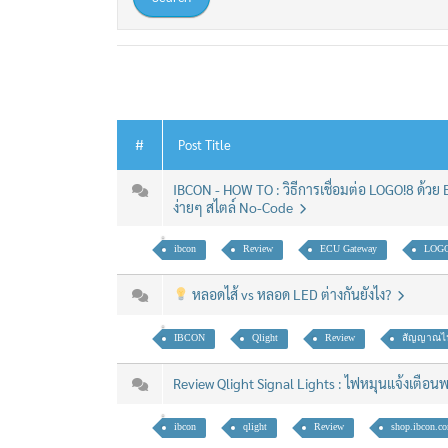
#
Post Title
IBCON - HOW TO : วิธีการเชื่อมต่อ LOGO!8 ด้วย
ง่ายๆ สไตล์ No-Code
ibcon
Review
ECU Gateway
LOGO
หลอดไส้ vs หลอด LED ต่างกันยังไง?
IBCON
Qlight
Review
สัญญาณไ
Review Qlight Signal Lights : ไฟหมุนแจ้งเตือน
ibcon
qlight
Review
shop.ibcon.c