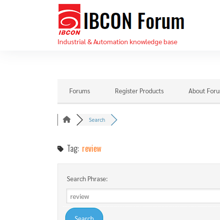
Skip
IBC
to
For
the
Industrial & Automation knowledge base
content
Forums
Register Products
About For
Search
Tag:
review
Search Phrase: