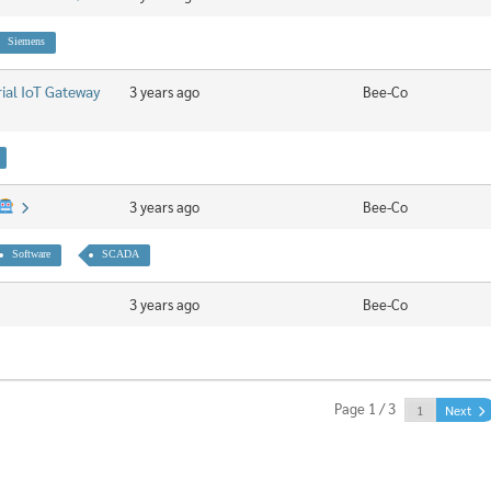
Siemens
rial IoT Gateway
3 years ago
Bee-Co
3 years ago
Bee-Co
Software
SCADA
3 years ago
Bee-Co
Page 1 / 3
Next