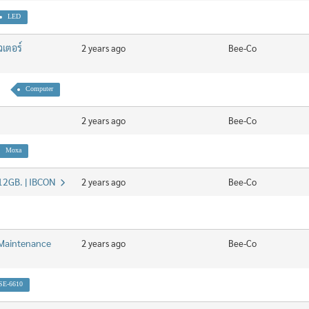
LED
วเตอร์
2 years ago
Bee-Co
Computer
2 years ago
Bee-Co
Moxa
12GB. | IBCON
2 years ago
Bee-Co
 Maintenance
2 years ago
Bee-Co
SE-6610