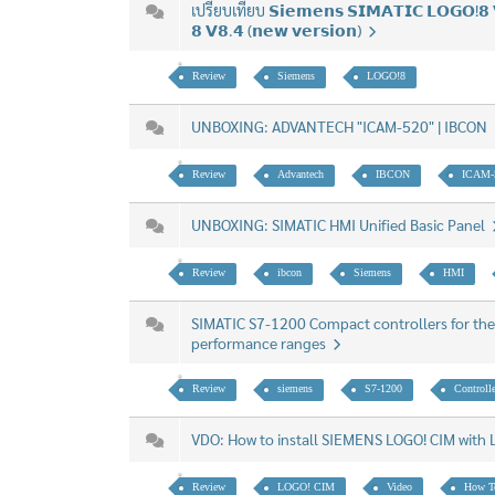
เปรียบเทียบ 𝗦𝗶𝗲𝗺𝗲𝗻𝘀 𝗦𝗜𝗠𝗔𝗧𝗜𝗖 𝗟𝗢𝗚𝗢!𝟴 
𝟴 𝗩𝟴.𝟰 (𝗻𝗲𝘄 𝘃𝗲𝗿𝘀𝗶𝗼𝗻)
Review
Siemens
LOGO!8
UNBOXING: ADVANTECH "ICAM-520" | IBCON
Review
Advantech
IBCON
ICAM-
UNBOXING: SIMATIC HMI Unified Basic Panel
Review
ibcon
Siemens
HMI
SIMATIC S7-1200 Compact controllers for the
performance ranges
Review
siemens
S7-1200
Controlle
VDO: How to install SIEMENS LOGO! CIM wit
Review
LOGO! CIM
Video
How T