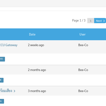
Page 1 / 3
Next
Date
User
 ECU Gateway
2 weeks ago
Bee-Co
!8
2 months ago
Bee-Co
ฟ
พร้อมเสียง
3 months ago
Bee-Co
om