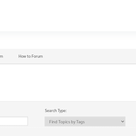
ON
um
um
How to Forum
Search Type: