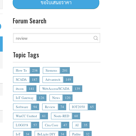
Forum Search
Topic Tags
How To
238
Siemens
201
SCADA
187
Advantech
149
ibcon
141
WebAccess/SCADA
139
IoT Gateway
126
News
120
Software
94
Review
74
IOT2050
65
WinCC Unified
61
Node-RED
60
LOGO!8
57
Cira Core
47
AI
35
IoT
34
BeLight DIY
34
Patlite
32