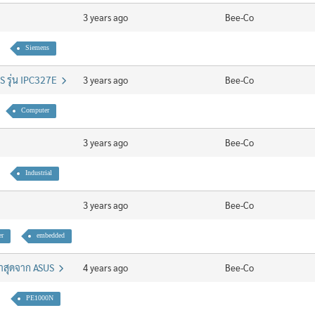
3 years ago
Bee-Co
Siemens
 รุ่น IPC327E
3 years ago
Bee-Co
Computer
3 years ago
Bee-Co
Industrial
3 years ago
Bee-Co
r
embedded
่าสุดจาก ASUS
4 years ago
Bee-Co
PE1000N