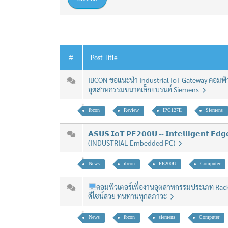
#
Post Title
IBCON ขอแนะนำ Industrial IoT Gateway คอมพิ
อุตสาหกรรมขนาดเล็กแบรนด์ Siemens
ibcon
Review
IPC127E
Siemens
𝗔𝗦𝗨𝗦 𝗜𝗼𝗧 𝗣𝗘𝟮𝟬𝟬𝗨 -- 𝗜𝗻𝘁𝗲𝗹𝗹𝗶𝗴𝗲𝗻𝘁 𝗘𝗱
(INDUSTRIAL Embedded PC)
News
ibcon
PE200U
Computer
คอมพิวเตอร์เพื่องานอุตสาหกรรมประเภท Ra
ดีไซน์สวย ทนทานทุกสภาวะ
News
ibcon
siemens
Computer