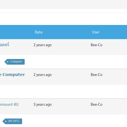
Date
User
วเตอร์
2 years ago
Bee-Co
Computer
𝗲 𝗖𝗼𝗺𝗽𝘂𝘁𝗲𝗿
2 years ago
Bee-Co
ckmount 4U
3 years ago
Bee-Co
IPC347G