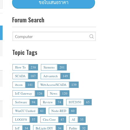
Forum Search
Topic Tags
How To
238
Siemens
201
SCADA
187
Advantech
149
ibcon
141
WebAccess/SCADA
139
IoT Gateway
126
News
120
Software
94
Review
74
IOT2050
65
WinCC Unified
61
Node-RED
60
LOGO!8
57
Cira Core
47
AI
35
IoT
34
BeLight DIY
34
Patlite
32