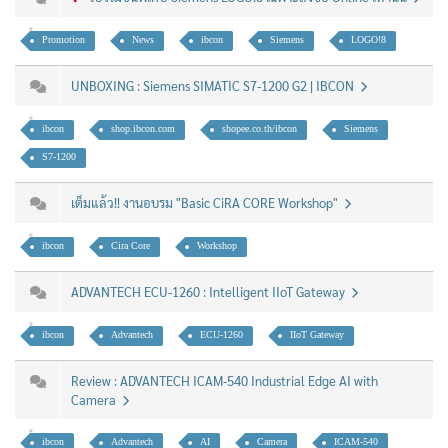
Promotion
News
ibcon
Siemens
LOGO!8
UNBOXING : Siemens SIMATIC S7-1200 G2 | IBCON
ibcon
shop.ibcon.com
shopee.co.th/ibcon
Siemens
S7-1200
เต็มแล้ว!! งานอบรม "Basic CiRA CORE Workshop"
ibcon
Cira Core
Workshop
ADVANTECH ECU-1260 : Intelligent IIoT Gateway
ibcon
Advantech
ECU-1260
IIoT Gateway
Review : ADVANTECH ICAM-540 Industrial Edge AI with
Camera
ibcon
Advantech
AI
Camera
ICAM-540