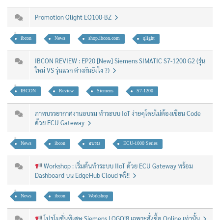
Promotion Qlight EQ100-BZ
ibcon
News
shop.ibcon.com
qlight
IBCON REVIEW : EP20 [New] Siemens SIMATIC S7-1200 G2 (รุ่น
ใหม่ VS รุ่นแรก ต่างกันยังไง ?)
IBCON
Review
Siemens
S7-1200
ภาพบรรยากาศงานอบรม ทำระบบ IoT ง่ายๆโดยไม่ต้องเขียน Code
ด้วย ECU Gateway
News
ibcon
อบรม
ECU-1000 Series
Workshop : เริ่มต้นทำระบบ IIoT ด้วย ECU Gateway พร้อม
Dashboard บน EdgeHub Cloud ฟรี!!
News
ibcon
Workshop
โปรโมชั่นพิเศษ Siemens LOGO!8 เฉพาะสั่งซื้อ Online เท่านั้น