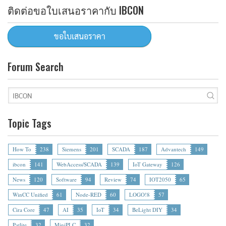
ติดต่อขอใบเสนอราคากับ IBCON
Forum Search
Topic Tags
How To
238
Siemens
201
SCADA
187
Advantech
149
ibcon
141
WebAccess/SCADA
139
IoT Gateway
126
News
120
Software
94
Review
74
IOT2050
65
WinCC Unified
61
Node-RED
60
LOGO!8
57
Cira Core
47
AI
35
IoT
34
BeLight DIY
34
Patlite
32
MiniPLC
32