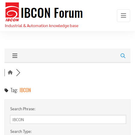
Skip
IBCON
to
Forum
the
Industrial & Automation knowledge base
content
Tag:
IBCON
Search Phrase:
Search Type: