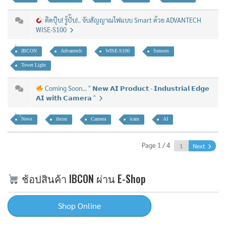
ติดปุ๊บ! รู้ปั๊บ!.. จับสัญญาณไฟแบบ Smart ด้วย ADVANTECH
WISE-S100
IBCON
Advantech
WISE-S100
Sensors
Tower Light
Coming Soon... " 𝗡𝗲𝘄 𝗔𝗜 𝗣𝗿𝗼𝗱𝘂𝗰𝘁 - 𝗜𝗻𝗱𝘂𝘀𝘁𝗿𝗶𝗮𝗹 𝗘𝗱𝗴𝗲
𝗔𝗜 𝘄𝗶𝘁𝗵 𝗖𝗮𝗺𝗲𝗿𝗮 "
์News
ibcon
Camera
icam
AI
Page 1 / 4
Next
ช้อปสินค้า IBCON ผ่าน E-Shop