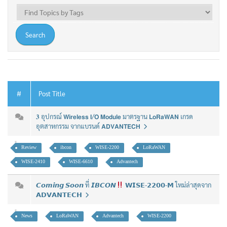
#
Post Title
𝟑 อุปกรณ์ 𝗪𝗶𝗿𝗲𝗹𝗲𝘀𝘀 𝗜/𝗢 𝗠𝗼𝗱𝘂𝗹𝗲 มาตรฐาน 𝗟𝗼𝗥𝗮𝗪𝗔𝗡 เกรด
อุตสาหกรรม จากแบรนด์ 𝗔𝗗𝗩𝗔𝗡𝗧𝗘𝗖𝗛
Review
ibcon
WISE-2200
LoRaWAN
WISE-2410
WISE-6610
Advantech
𝘾𝙤𝙢𝙞𝙣𝙜 𝙎𝙤𝙤𝙣 ที่ 𝙄𝘽𝘾𝙊𝙉
𝗪𝗜𝗦𝗘-𝟮𝟮𝟬𝟬-𝗠 ใหม่ล่าสุดจาก
𝗔𝗗𝗩𝗔𝗡𝗧𝗘𝗖𝗛
News
LoRaWAN
Advantech
WISE-2200