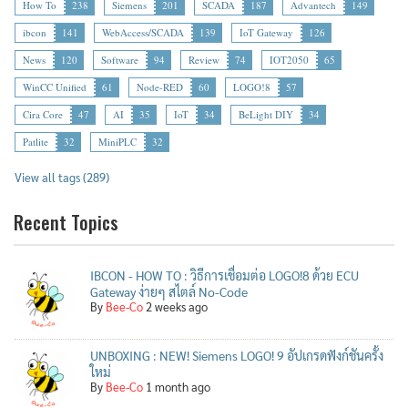
How To
238
Siemens
201
SCADA
187
Advantech
149
ibcon
141
WebAccess/SCADA
139
IoT Gateway
126
News
120
Software
94
Review
74
IOT2050
65
WinCC Unified
61
Node-RED
60
LOGO!8
57
Cira Core
47
AI
35
IoT
34
BeLight DIY
34
Patlite
32
MiniPLC
32
View all tags (289)
Recent Topics
IBCON - HOW TO : วิธีการเชื่อมต่อ LOGO!8 ด้วย ECU
Gateway ง่ายๆ สไตล์ No-Code
By
Bee-Co
2 weeks ago
UNBOXING : NEW! Siemens LOGO! 9 อัปเกรดฟังก์ชันครั้ง
ใหม่
By
Bee-Co
1 month ago