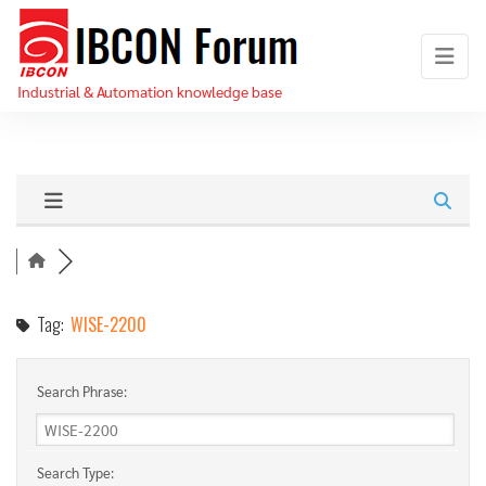
Skip
IBCON
to
Forum
the
Industrial & Automation knowledge base
content
Tag:
WISE-2200
Search Phrase:
Search Type: