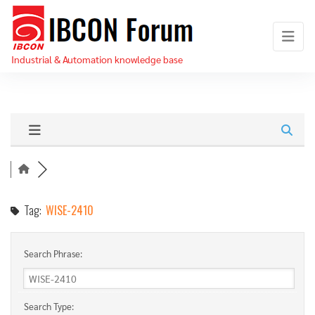
Skip
IBCON
to
Forum
the
Industrial & Automation knowledge base
content
Tag:
WISE-2410
Search Phrase:
Search Type: