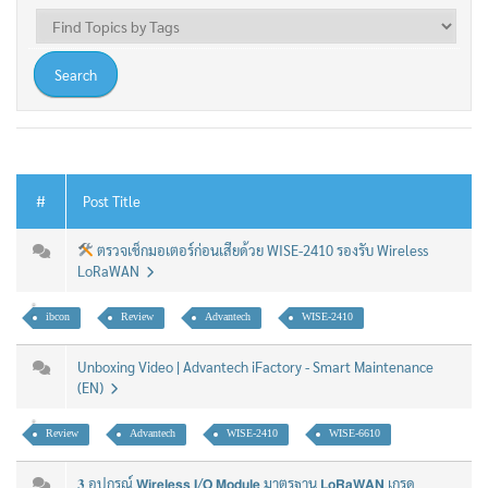
#
Post Title
ตรวจเช็กมอเตอร์ก่อนเสียด้วย WISE-2410 รองรับ Wireless
LoRaWAN
ibcon
Review
Advantech
WISE-2410
Unboxing Video | Advantech iFactory - Smart Maintenance
(EN)
Review
Advantech
WISE-2410
WISE-6610
𝟑 อุปกรณ์ 𝗪𝗶𝗿𝗲𝗹𝗲𝘀𝘀 𝗜/𝗢 𝗠𝗼𝗱𝘂𝗹𝗲 มาตรฐาน 𝗟𝗼𝗥𝗮𝗪𝗔𝗡 เกรด