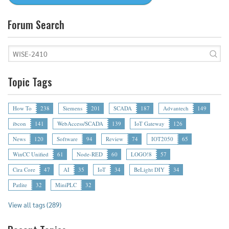
Forum Search
Topic Tags
How To
238
Siemens
201
SCADA
187
Advantech
149
ibcon
141
WebAccess/SCADA
139
IoT Gateway
126
News
120
Software
94
Review
74
IOT2050
65
WinCC Unified
61
Node-RED
60
LOGO!8
57
Cira Core
47
AI
35
IoT
34
BeLight DIY
34
Patlite
32
MiniPLC
32
View all tags (289)