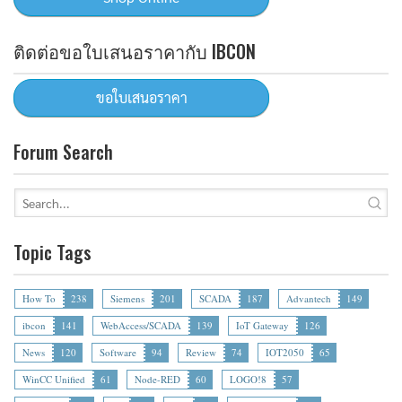
ติดต่อขอใบเสนอราคากับ IBCON
Forum Search
Topic Tags
How To
238
Siemens
201
SCADA
187
Advantech
149
ibcon
141
WebAccess/SCADA
139
IoT Gateway
126
News
120
Software
94
Review
74
IOT2050
65
WinCC Unified
61
Node-RED
60
LOGO!8
57