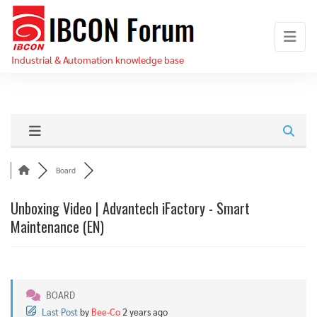
Skip
IBCON
to
Forum
the
Industrial & Automation knowledge base
content
Board
Unboxing Video | Advantech iFactory - Smart
Maintenance (EN)
BOARD
Last Post
by
Bee-Co
2 years ago