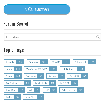
Forum Search
Topic Tags
How To
238
Siemens
201
SCADA
187
Advantech
149
ibcon
141
WebAccess/SCADA
139
IoT Gateway
126
News
120
Software
94
Review
74
IOT2050
65
WinCC Unified
61
Node-RED
60
LOGO!8
57
Cira Core
47
AI
35
IoT
34
BeLight DIY
34
Patlite
32
MiniPLC
32