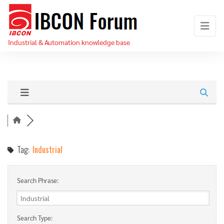
Skip
IBCON
to
Forum
the
Industrial & Automation knowledge base
content
Tag:
Industrial
Search Phrase:
Search Type: