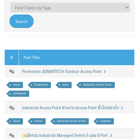
#
Post Title
Promotion: ADVANTECH Outdoor Access Point
ibcon
Promotion
news
Industrial Access Point
Advantech
Industrial Access Point ต่างจาก Access Point ทั่วไปอย่างไร
ibcon
review
Industrial Access Point
Siemens
มัดรวม Industrial Managed Switch 5 และ 8 Port