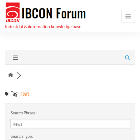
Skip
IBCON
to
Forum
the
Industrial & Automation knowledge base
content
Tag:
news
Search Phrase:
Search Type: