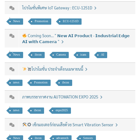
โปรโมชั่นพิเศษ IoT Gateway : ECU-1251D
News
Promotion
ECU-1251D
Coming Soon... " 𝗡𝗲𝘄 𝗔𝗜 𝗣𝗿𝗼𝗱𝘂𝗰𝘁 - 𝗜𝗻𝗱𝘂𝘀𝘁𝗿𝗶𝗮𝗹 𝗘𝗱𝗴𝗲
𝗔𝗜 𝘄𝗶𝘁𝗵 𝗖𝗮𝗺𝗲𝗿𝗮 "
์News
ibcon
Camera
icam
AI
โปรโมชั่น ประจำเดือนเมษายนนี้
news
Promotion
ibcon
ภาพบรรยากาศงาน AUTOMATION EXPO 2025
news
ibcon
expo2025
เช็กมอเตอร์ก่อนเสียด้วย Smart Vibration Sensor
News
ibcon
advantech
Sensors