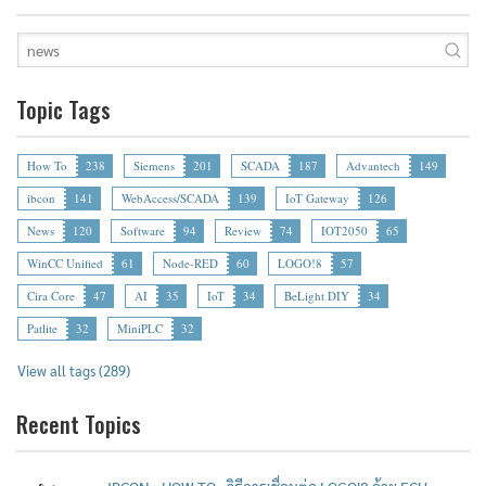
Topic Tags
How To
238
Siemens
201
SCADA
187
Advantech
149
ibcon
141
WebAccess/SCADA
139
IoT Gateway
126
News
120
Software
94
Review
74
IOT2050
65
WinCC Unified
61
Node-RED
60
LOGO!8
57
Cira Core
47
AI
35
IoT
34
BeLight DIY
34
Patlite
32
MiniPLC
32
View all tags (289)
Recent Topics