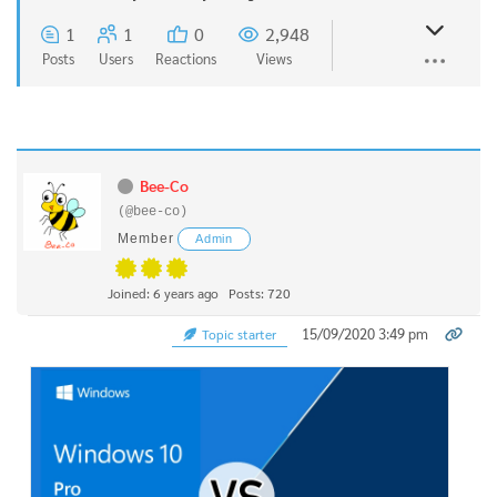
1
1
0
2,948
Posts
Users
Reactions
Views
Bee-Co
(@bee-co)
Member
Admin
Joined: 6 years ago
Posts: 720
15/09/2020 3:49 pm
Topic starter