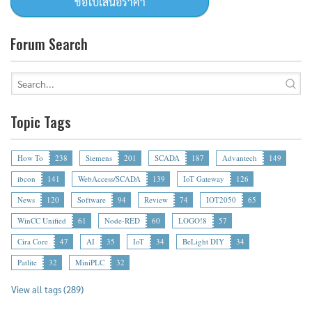
Forum Search
Topic Tags
How To
238
Siemens
201
SCADA
187
Advantech
149
ibcon
141
WebAccess/SCADA
139
IoT Gateway
126
News
120
Software
94
Review
74
IOT2050
65
WinCC Unified
61
Node-RED
60
LOGO!8
57
Cira Core
47
AI
35
IoT
34
BeLight DIY
34
Patlite
32
MiniPLC
32
View all tags (289)