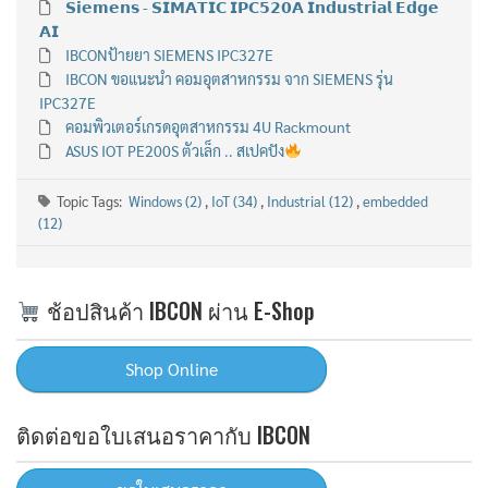
𝗦𝗶𝗲𝗺𝗲𝗻𝘀 - 𝗦𝗜𝗠𝗔𝗧𝗜𝗖 𝗜𝗣𝗖𝟱𝟮𝟬𝗔 𝗜𝗻𝗱𝘂𝘀𝘁𝗿𝗶𝗮𝗹 𝗘𝗱𝗴𝗲
𝗔𝗜
IBCONป้ายยา SIEMENS IPC327E
IBCON ขอแนะนำ คอมอุตสาหกรรม จาก SIEMENS รุ่น
IPC327E
คอมพิวเตอร์เกรดอุตสาหกรรม 4U Rackmount
ASUS IOT PE200S ตัวเล็ก .. สเปคปัง
Topic Tags:
Windows (2)
,
IoT (34)
,
Industrial (12)
,
embedded
(12)
ช้อปสินค้า IBCON ผ่าน E-Shop
ติดต่อขอใบเสนอราคากับ IBCON