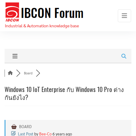
Skip
IBCON
to
Forum
the
Industrial & Automation knowledge base
content
Board
Windows 10 IoT Enterprise กับ Windows 10 Pro ต่าง
กันยังไง?
BOARD
Last Post
by
Bee-Co
6 years ago