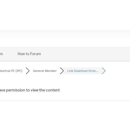
ON
um
um
How to Forum
dustrial PC (IPC)
General Member
Link Download Drive...
ave permission to view the content