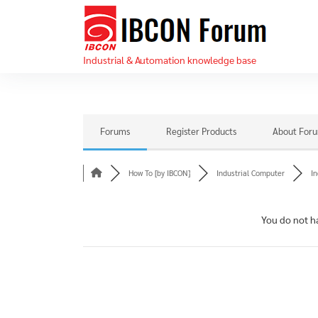
Skip
IBC
to
For
the
Industrial & Automation knowledge base
content
Forums
Register Products
About For
How To [by IBCON]
Industrial Computer
In
You do not h