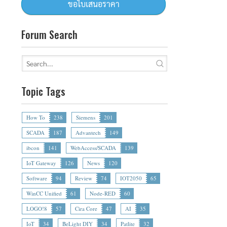
Forum Search
Topic Tags
How To
238
Siemens
201
SCADA
187
Advantech
149
ibcon
141
WebAccess/SCADA
139
IoT Gateway
126
News
120
Software
94
Review
74
IOT2050
65
WinCC Unified
61
Node-RED
60
LOGO!8
57
Cira Core
47
AI
35
IoT
34
BeLight DIY
34
Patlite
32