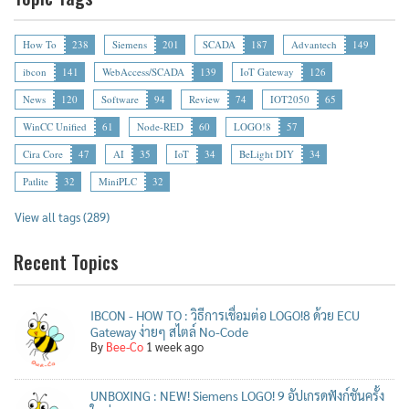
How To
238
Siemens
201
SCADA
187
Advantech
149
ibcon
141
WebAccess/SCADA
139
IoT Gateway
126
News
120
Software
94
Review
74
IOT2050
65
WinCC Unified
61
Node-RED
60
LOGO!8
57
Cira Core
47
AI
35
IoT
34
BeLight DIY
34
Patlite
32
MiniPLC
32
View all tags (289)
Recent Topics
IBCON - HOW TO : วิธีการเชื่อมต่อ LOGO!8 ด้วย ECU
Gateway ง่ายๆ สไตล์ No-Code
By
Bee-Co
1 week ago
UNBOXING : NEW! Siemens LOGO! 9 อัปเกรดฟังก์ชันครั้ง