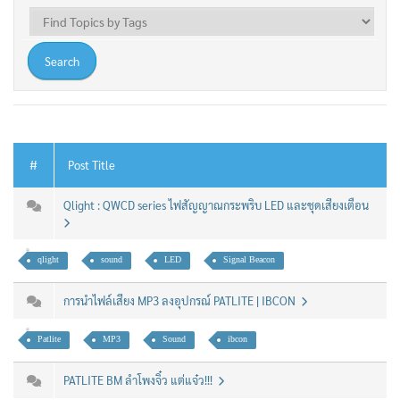
#
Post Title
Qlight : QWCD series ไฟสัญญาณกระพริบ LED และชุดเสียงเตือน
qlight
sound
LED
Signal Beacon
การนำไฟล์เสียง MP3 ลงอุปกรณ์ PATLITE | IBCON
Patlite
MP3
Sound
ibcon
PATLITE BM ลำโพงจิ๋ว แต่แจ๋ว!!!