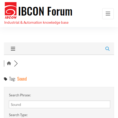
Skip
IBCON
to
Forum
the
Industrial & Automation knowledge base
content
Tag:
Sound
Search Phrase:
Search Type: