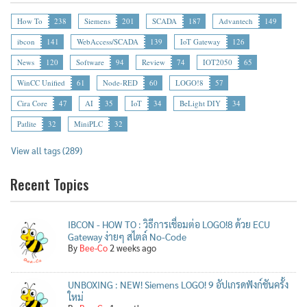
How To
238
Siemens
201
SCADA
187
Advantech
149
ibcon
141
WebAccess/SCADA
139
IoT Gateway
126
News
120
Software
94
Review
74
IOT2050
65
WinCC Unified
61
Node-RED
60
LOGO!8
57
Cira Core
47
AI
35
IoT
34
BeLight DIY
34
Patlite
32
MiniPLC
32
View all tags (289)
Recent Topics
IBCON - HOW TO : วิธีการเชื่อมต่อ LOGO!8 ด้วย ECU
Gateway ง่ายๆ สไตล์ No-Code
By
Bee-Co
2 weeks ago
UNBOXING : NEW! Siemens LOGO! 9 อัปเกรดฟังก์ชันครั้ง
ใหม่