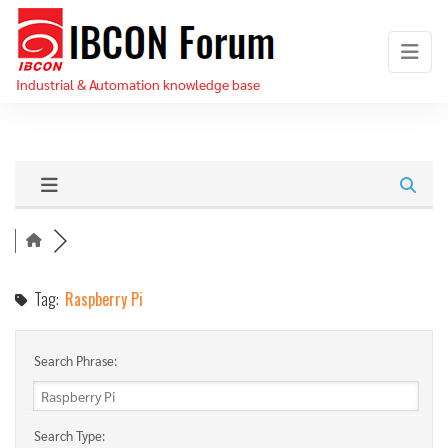
Skip
IBCON
to
Forum
the
Industrial & Automation knowledge base
content
Tag:
Raspberry Pi
Search Phrase:
Search Type: