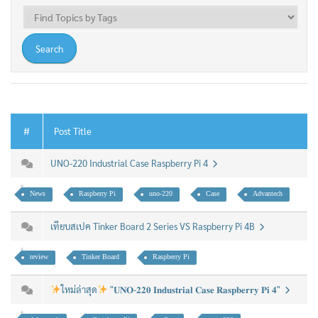
#
Post Title
UNO-220 Industrial Case Raspberry Pi 4
News
Raspberry Pi
uno-220
Case
Advantech
เทียบสเปค Tinker Board 2 Series VS Raspberry Pi 4B
review
Tinker Board
Raspberry Pi
ใหม่ล่าสุด
"𝐔𝐍𝐎-𝟐𝟐𝟎 𝐈𝐧𝐝𝐮𝐬𝐭𝐫𝐢𝐚𝐥 𝐂𝐚𝐬𝐞 𝐑𝐚𝐬𝐩𝐛𝐞𝐫𝐫𝐲 𝐏𝐢 𝟒"