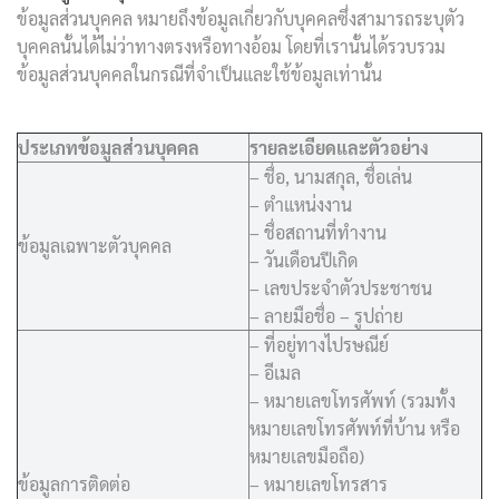
ข้อมูลส่วนบุคคล หมายถึงข้อมูลเกี่ยวกับบุคคลซึ่งสามารถระบุตัว
บุคคลนั้นได้ไม่ว่าทางตรงหรือทางอ้อม โดยที่เรานั้นได้รวบรวม
ข้อมูลส่วนบุคคลในกรณีที่จำเป็นและใช้ข้อมูลเท่านั้น
ประเภทข้อมูลส่วนบุคคล
รายละเอียดและตัวอย่าง
– ชื่อ, นามสกุล, ชื่อเล่น
– ตำแหน่งงาน
– ชื่อสถานที่ทำงาน
ข้อมูลเฉพาะตัวบุคคล
– วันเดือนปีเกิด
– เลขประจำตัวประชาชน
– ลายมือชื่อ – รูปถ่าย
– ที่อยู่ทางไปรษณีย์
– อีเมล
– หมายเลขโทรศัพท์ (รวมทั้ง
หมายเลขโทรศัพท์ที่บ้าน หรือ
หมายเลขมือถือ)
ข้อมูลการติดต่อ
– หมายเลขโทรสาร