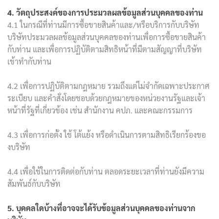
4. วัตถุประสงค์ของการประมวลผลข้อมูลส่วนบุคคลของท่าน
4.1 ในกรณีที่ท่านมีการซื้อขายสินค้าและ/หรือบริการกับบริษัท
บริษัทประมวลผลข้อมูลส่วนบุคคลของท่านเพื่อการซื้อขายสินค้า
กับท่าน และเพื่อการปฏิบัติตามสิทธิหน้าที่มีตามสัญญาที่บริษัท
เข้าทำกับท่าน
4.2 เพื่อการปฏิบัติตามกฎหมาย รวมถึงแต่ไม่จำกัดเฉพาะประกาศ
ระเบียบ และคำสั่งโดยชอบด้วยกฎหมายของหน่วยงานรัฐและเจ้า
หน้าที่รัฐที่เกี่ยวข้อง เช่น สำนักงาน คปภ. และคณะกรรมการ
4.3 เพื่อการก่อตั้ง ใช้ โต้แย้ง หรือดำเนินการตามสิทธิเรียกร้องขอ
งบริษัท
4.4 เพื่อใช้ในการติดต่อกับท่าน ตลอดระยะเวลาที่ท่านยังมีความ
สัมพันธ์กับบริษัท
5. บุคคลใดบ้างที่อาจจะได้รับข้อมูลส่วนบุคคลของท่านจาก