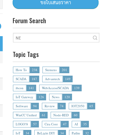
Forum Search
Topic Tags
How To
238
Siemens
201
SCADA
187
Advantech
149
ibcon
141
WebAccess/SCADA
139
IoT Gateway
126
News
120
Software
94
Review
74
IOT2050
65
WinCC Unified
61
Node-RED
60
LOGO!8
57
Cira Core
47
AI
35
IoT
34
BeLight DIY
34
Patlite
32