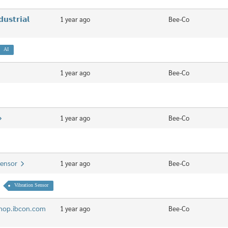
𝘀𝘁𝗿𝗶𝗮𝗹
1 year ago
Bee-Co
AI
1 year ago
Bee-Co
1 year ago
Bee-Co
 Sensor
1 year ago
Bee-Co
Vibration Sensor
าน shop.ibcon.com
1 year ago
Bee-Co