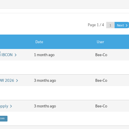
Page 1 / 4
Next
Date
User
ี่ IBCON
1 month ago
Bee-Co
HOW 2026
3 months ago
Bee-Co
Supply
3 months ago
Bee-Co
.com