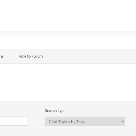
ON
um
um
How to Forum
Search Type: