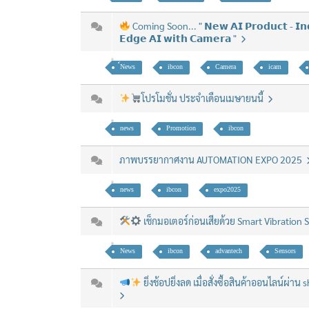
Coming Soon... " 𝗡𝗲𝘄 𝗔𝗜 𝗣𝗿𝗼𝗱𝘂𝗰𝘁 - 𝗜𝗻𝗱
𝗘𝗱𝗴𝗲 𝗔𝗜 𝘄𝗶𝘁𝗵 𝗖𝗮𝗺𝗲𝗿𝗮 "
์News
ibcon
Camera
icam
โปรโมชั่น ประจำเดือนเมษายนนี้
news
Promotion
ibcon
ภาพบรรยากาศงาน AUTOMATION EXPO 2025
news
ibcon
expo2025
เช็กมอเตอร์ก่อนเสียด้วย Smart Vibration
News
ibcon
advantech
Sensors
ยิ่งช้อปยิ่งลด เมื่อสั่งซื้อสินค้าออนไลน์ผ่