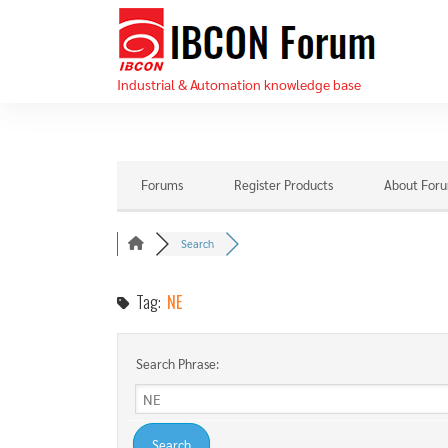
Skip
IBC
to
For
the
Industrial & Automation knowledge base
content
Forums
Register Products
About For
Search
Tag:
NE
Search Phrase: