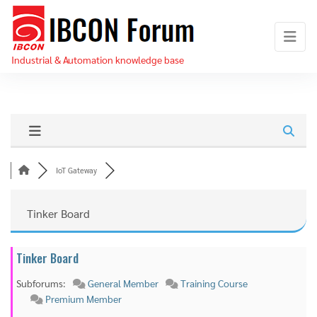
Skip
IBCON
to
Forum
the
Industrial & Automation knowledge base
content
IoT Gateway
Tinker Board
Tinker Board
Subforums:
General Member
Training Course
Premium Member