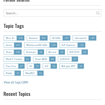
Topic Tags
How To
238
Siemens
201
SCADA
187
Advantech
149
ibcon
141
WebAccess/SCADA
139
IoT Gateway
126
News
120
Software
94
Review
74
IOT2050
65
WinCC Unified
61
Node-RED
60
LOGO!8
57
Cira Core
47
AI
35
IoT
34
BeLight DIY
34
Patlite
32
MiniPLC
32
View all tags (289)
Recent Topics