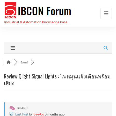
Skip
IBCON
to
Forum
the
Industrial & Automation knowledge base
content
Board
Review Qlight Signal Lights : ไฟหมุนแจ้งเตือนพร้อม
เสียง
BOARD
Last Post
by
Bee-Co
3 months ago