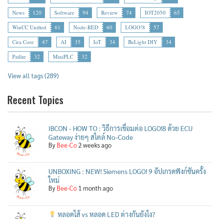
News
120
Software
94
Review
74
IOT2050
65
WinCC Unified
61
Node-RED
60
LOGO!8
57
Cira Core
47
AI
35
IoT
34
BeLight DIY
34
Patlite
32
MiniPLC
32
View all tags (289)
Recent Topics
IBCON - HOW TO : วิธีการเชื่อมต่อ LOGO!8 ด้วย ECU
Gateway ง่ายๆ สไตล์ No-Code
By
Bee-Co
2 weeks ago
UNBOXING : NEW! Siemens LOGO! 9 อัปเกรดฟังก์ชันครั้ง
ใหม่
By
Bee-Co
1 month ago
หลอดไส้ vs หลอด LED ต่างกันยังไง?