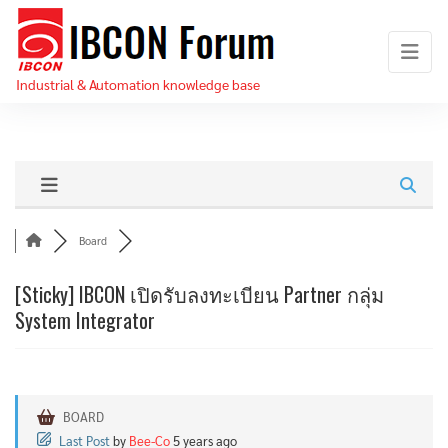
Skip
IBCON
to
Forum
the
Industrial & Automation knowledge base
content
Board
[Sticky]
IBCON เปิดรับลงทะเบียน Partner กลุ่ม
System Integrator
BOARD
Last Post
by
Bee-Co
5 years ago