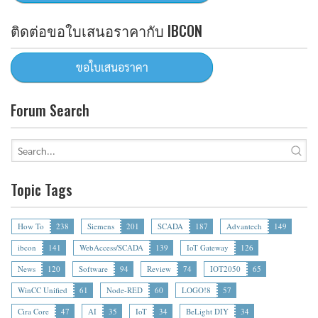
ติดต่อขอใบเสนอราคากับ IBCON
Forum Search
Topic Tags
How To
238
Siemens
201
SCADA
187
Advantech
149
ibcon
141
WebAccess/SCADA
139
IoT Gateway
126
News
120
Software
94
Review
74
IOT2050
65
WinCC Unified
61
Node-RED
60
LOGO!8
57
Cira Core
47
AI
35
IoT
34
BeLight DIY
34