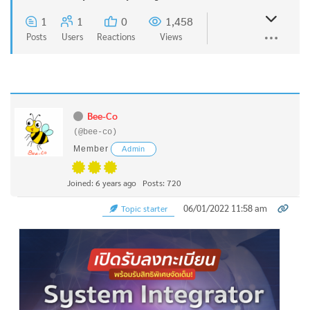
1
1
0
1,458
Posts
Users
Reactions
Views
Bee-Co
(@bee-co)
Member
Admin
Joined: 6 years ago
Posts: 720
06/01/2022 11:58 am
Topic starter