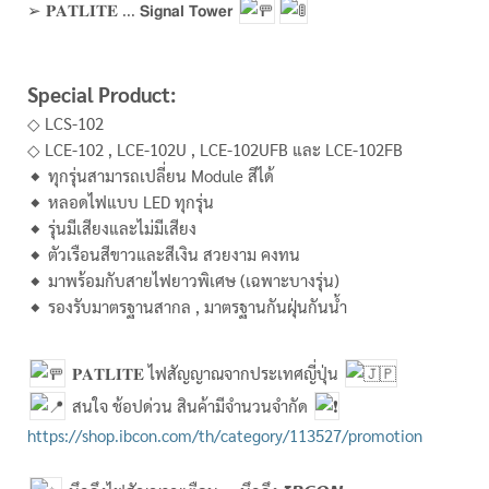
➢ 𝐏𝐀𝐓𝐋𝐈𝐓𝐄 ... 𝗦𝗶𝗴𝗻𝗮𝗹 𝗧𝗼𝘄𝗲𝗿
Special Product:
◇ LCS-102
◇ LCE-102 , LCE-102U , LCE-102UFB และ LCE-102FB
◆ ทุกรุ่นสามารถเปลี่ยน Module สีได้
◆ หลอดไฟแบบ LED ทุกรุ่น
◆ รุ่นมีเสียงและไม่มีเสียง
◆ ตัวเรือนสีขาวและสีเงิน สวยงาม คงทน
◆ มาพร้อมกับสายไฟยาวพิเศษ (เฉพาะบางรุ่น)
◆ รองรับมาตรฐานสากล , มาตรฐานกันฝุ่นกันน้ำ
𝐏𝐀𝐓𝐋𝐈𝐓𝐄 ไฟสัญญาณจากประเทศญี่ปุ่น
สนใจ ช้อปด่วน สินค้ามีจำนวนจำกัด
https://shop.ibcon.com/th/category/113527/promotion