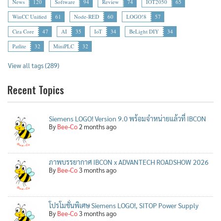
News
120
Software
94
Review
74
IOT2050
65
WinCC Unified
61
Node-RED
60
LOGO!8
57
Cira Core
47
AI
35
IoT
34
BeLight DIY
34
Patlite
32
MiniPLC
32
View all tags (289)
Recent Topics
Siemens LOGO! Version 9.0 พร้อมจำหน่ายแล้วที่ IBCON
By
Bee-Co
2 months ago
ภาพบรรยากาศ IBCON x ADVANTECH ROADSHOW 2026
By
Bee-Co
3 months ago
โปรโมชั่นพิเศษ Siemens LOGO!, SITOP Power Supply
By
Bee-Co
3 months ago