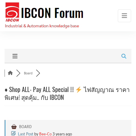
Skip
IBCON
to
Forum
the
Industrial & Automation knowledge base
content
Board
♦️
Shop ALL- Pay ALL Special !!!
ไฟสัญญาณ ราคา
พิเศษ! สุดคุ้ม.. กับ IBCON
BOARD
Last Post
by
Bee-Co
3 years ago