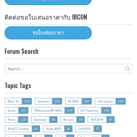
ติดต่อขอใบเสนอราคากับ IBCON
Forum Search
Topic Tags
How To
238
Siemens
201
SCADA
187
Advantech
149
ibcon
141
WebAccess/SCADA
139
IoT Gateway
126
News
120
Software
94
Review
74
IOT2050
65
WinCC Unified
61
Node-RED
60
LOGO!8
57