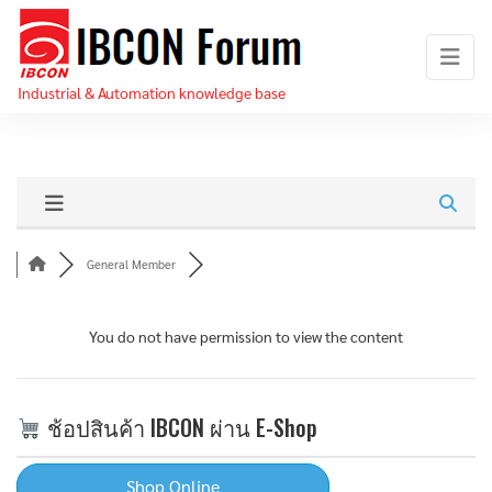
Skip
IBCON
to
Forum
the
Industrial & Automation knowledge base
content
General Member
You do not have permission to view the content
ช้อปสินค้า IBCON ผ่าน E-Shop