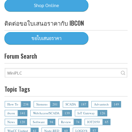
ติดต่อขอใบเสนอราคากับ IBCON
Forum Search
Topic Tags
How To
238
Siemens
201
SCADA
187
Advantech
149
ibcon
141
WebAccess/SCADA
139
IoT Gateway
126
News
120
Software
94
Review
74
IOT2050
65
WinCC Unified
61
Node-RED
60
LOGO!8
57