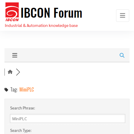
Skip
IBCON
to
Forum
the
Industrial & Automation knowledge base
content
Tag:
MiniPLC
Search Phrase:
Search Type: